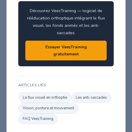
Découvrez VeezTraining — logiciel de
rééducation orthoptique intégrant le flux
visuel, les fonds animés et les anti-
saccades.
Essayer VeezTraining
gratuitement
ARTICLES LIÉS
Le flux visuel en orthoptie
Les anti-saccades
Vision, posture et mouvement
FAQ VeezTraining